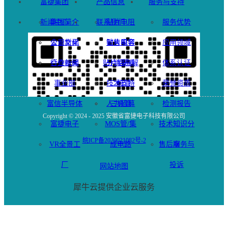
富捷集团
产品信息
服务与支持
新闻中心
集团简介
联系我们
贴片电阻
服务优势
企业文化
公司新闻
贴片电容
销售服务
应用领域
合作伙伴
行业新闻
贴片铝电解
分销渠道
体系认证
事业部
技术支持
二极管
荣誉资质
富信半导体
人力招募
三极管
检测报告
Copyright © 2024 - 2025 安徽省富捷电子科技有限公司
富捷电子
MOS管/集
技术知识分
皖ICP备2020021082号-2
VR全景工
成电路
售后服务与
享
厂
投诉
网站地图
犀牛云提供企业云服务
企业微信