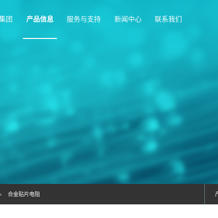
首页
富捷集团
产品信息
服务