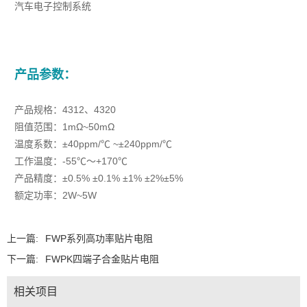
汽车电子控制系统
产品参数：
产品规格：4312、4320
阻值范围：1mΩ~50mΩ
温度系数：±40ppm/℃ ~±240ppm/℃
工作温度：-55℃～+170℃
产品精度：±0.5% ±0.1% ±1% ±2%±5%
额定功率：2W~5W
上一篇:
FWP系列高功率贴片电阻
下一篇:
FWPK四端子合金贴片电阻
相关项目