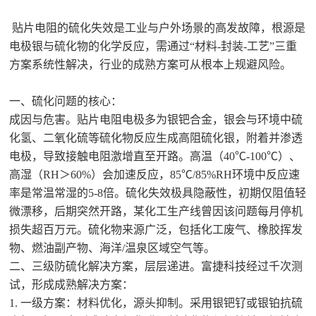
贴片电阻的硫化失效是工业与户外场景的高发故障，根源是
电极银与硫化物的化学反应，需通过
“材料-封装-工艺”三重
方案系统性解决，行业的成熟方案可从根本上规避风险。
一、硫化问题的核心：
成因与危害。贴片电阻电极多为银钯合金，银会与环境中硫
化氢、二氧化硫等硫化物反应生成高阻硫化银，附着并渗透
电极，导致接触电阻激增直至开路。高温（
40℃-100℃）、
高湿（RH＞60%）会加速反应，85℃/85%RH环境中反应速
率是常温常湿的5-8倍。硫化失效极具隐蔽性，初期仅阻值轻
微漂移，后期突然开路，某化工生产线曾因该问题每月停机
损失超百万元。硫化物来源广泛，包括化工废气、橡胶挥发
物、燃油副产物、海洋/温泉区域空气等。
二、三级防硫化解决方案，层层递进。富捷科技经过千次测
试，形成成熟解决方案：
1. 一级方案：材料优化，源头抑制。采用银钯钌或银铂抗硫