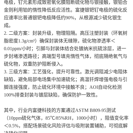
电极，钌元素形成致密氧化膜阻断硫化物与银接触，银铂合
金则利用铂的惰性降低反应活性。富捷银钯钌电极的硫化反
应速率比普通银钯电极降低约90%，从根源减少硫化银生
成。
2. 二级方案：封装升级，物理阻隔。高压注塑封装（环氧树
脂密度1.3g/cm³）确保封装体无缝隙，硫化物渗透率＜
0.01ppm/小时；引脚与封装体结合处镀纳米抗硫涂层，进一
步封堵渗透路径；高端型号填充惰性气体，彻底隔绝氧气与
硫化物，双重防护阻断侵入。
3. 三级方案：工艺强化，提升可靠性。激光调阻减少电阻体
缺陷，避免局部电场集中加速硫化；高温钎焊增强电极与引
脚连接强度，防止硫化环境中接触不良；AOI自动化检测
100%排查封装与镀层缺陷，确保防护一致性。
其中，行业内富捷科技的方案通过
ASTM B809-95测试
（10ppm硫化气体，85℃/85%RH，1000小时），阻值变化率
＜0.5%，搭配场景硫化风险评估与吸附装置辅助，可彻底解