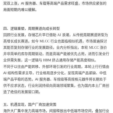
双双上涨，AI 服务器、车载等高端产品需求旺盛，市场供应紧张的
局面短期内难以缓解。
四、逻辑重塑，周期赛道向成长转型
回顾行业发展，存储芯片早已借助 AI 浪潮，从传统周期赛道转型为
高增长成长赛道。如今 MLCC 行业也面临相似机遇，市场普遍探讨
其能否复刻存储行业的发展路径。业内分析指出，本轮 MLCC 涨价
并非简单的库存周期驱动，而是高端产能被优先占用，进而引发全行
业供需失衡，这一逻辑与
HBM
挤占通用存储产能高度相似。
不同于以往由产能转移、外部环境引发的行业周期，本轮上行行情由
AI 结构性需求主导，行业格局逐步分化，呈现高端产品紧缺、中低
端产品平稳的态势。AI 服务器、车规级等高规格元器件将长期处于
供不应求状态，行业利润持续向高端领域聚集，也为国内本土厂商创
造了绝佳的发展窗口期。
五、机遇显现，国产厂商加速突围
海外大厂集中发力高端市场，间接释放出中低端市场空间，叠加行业