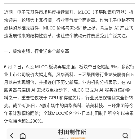
近期，电子元器件市场热度持续攀升，MLCC（
多层陶瓷电容器
）板
块迎来一轮强势上涨行情，行业景气度全面走高。作为电子电路不可
或缺的基础元器件，MLCC 价格与需求同步上扬，背后是 AI 产业飞
速发展带来的结构性变革，也让整个被动元件赛道受到广泛关注。
一、板块走强，行业迎来全新变革
6 月 2 日，A 股 MLCC 板块再度走强，板块单日涨幅超 9%，多家行
业上市公司股价大幅走高，风华高科、三环集团等行业龙头股价自 5
月以来实现翻倍，并接连创下历史新高。业内机构分析表示，在 AI
服务器与端侧 AI 需求双重拉动下，MLCC 已成为 AI 服务器核心物
料之一，重要性仅次于 GPU 和存储芯片，行业发展逻辑迎来全新转
变。截至6月5日，A股市场中的风华高科、洁美科技、三环集团等今
年累计涨幅均翻倍；全球MLCC知名企业日本村田制作所今年以来累
计涨幅也超过200%。