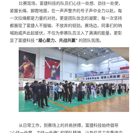
比赛现场，富捷科技的队员们心往一处想、劲往一处使，
紧握长绳、脚蹬地面，在一声声整齐的号子声中全力以赴。每
一次拉绳都是力量的对抗，更是团队信念的凝聚；每一次坚持
都展现了富捷人不服输、不放弃的韧劲。
赛场边，同事们的呐
喊助威声此起彼伏，不仅为参赛队员注入了满满的能量，更彰
显了富捷科技
“凝心聚力、共战共赢”
的团队氛围。
从日常工作，到赛场上的并肩拼搏，富捷科技始终倡导
“心往一处聚、力往一处使” 的团队精神，让每位员工在集体中