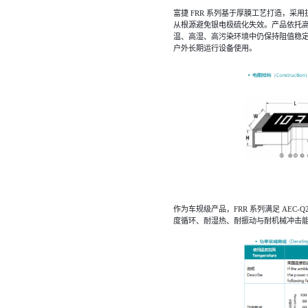
产生原因：
护膜与电镀的
富捷科技
F
可靠保障。
富捷
FRR
从根源避免