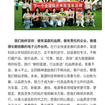
我们始终坚持：做
有温度的品牌，做有责任的企业，做值
得长期信赖的电子元件伙伴。
在行业快速发展的浪潮中，富捷
科技以年轻团队的活力、实干者的坚守、创造者的专注，不断
打磨产品、提升品质，让 “可靠、稳定、高效” 成为富捷最鲜
明的标签，践行 “朝阳富捷，行业新选” 的品牌承诺。
青春不
息，奋斗不止。五四精神激励我们不断向前；客户信任，鞭策
我们精益求精。未来，富捷科技将继续以青春为炬、以创新为
翼、以品质为本，致力于成为新一代高品质电子元件的选择，
为车载、工控、新能源、通信、电源等各领域提供更可靠、更
稳定、更具竞争力的贴片电阻解决方案。
愿我们继续并肩而
行，以奋斗姿态赴时代之约；愿我们同心致远，以品质坚守筑