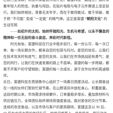
着年轻人的热忱、执着与闯劲，在贴片电阻与电子元件赛道上坚定前
行。我们始终相信，青春无关年岁，而在于敢闯敢试、敢于突破、敢
于把 “不可能” 变成 “一定能” 的精气神。这正是富捷
“朝阳文化”
的
生动写照
——
如初升的太阳，始终怀揣阳光、生机与希望，以永不懈怠的
精神和一往无前的奋斗姿态，奔赴时代新程。
时光匆匆，富捷科技在行业中稳步前行，每一份认可、每一次订
单、每一场长期合作，都来自您的包容与托付。是您的信任，让我们
在技术攻关时有底气；是您的支持，让我们在市场挑战前有勇气；是
您的同行，让我们在快速发展的路上不孤单。富捷的每一步跨越，都
离不开客户的守望相助；富捷的每一次成长，源于合作伙伴的真诚相
伴。
近日，富捷科技东莞销售中心组织了一场春日团建活动，让长期奋战
在一线的伙伴们暂别忙碌节奏，在山野清风中放松身心、积蓄能量。
这段时期以来，市场需求持续攀升，订单量稳步增长，叠加原材料与
供应链压力，全体团队始终保持高强度奋战。面对紧张的交付节奏、
连续的攻坚奋战，以及市场与客户的更高期待，富捷这支以 90 后、