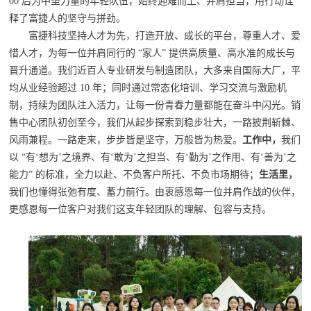
00 后为中坚力量的年轻队伍，始终迎难而上、并肩担当，用行动诠
释了富捷人的坚守与拼劲。
富捷科技坚持人才为先，打造开放、成长的平台，尊重人才、爱
惜人才，为每一位并肩同行的 “家人” 提供高质量、高水准的成长与
晋升通道。我们近百人专业研发与制造团队，大多来自国际大厂，平
均从业经验超过 10 年；同时通过常态化培训、学习交流与激励机
制，持续为团队注入活力，让每一份青春力量都能在奋斗中闪光。
销
售中心团队初创至今，我们从起步探索到稳步壮大，一路披荆斩棘、
风雨兼程。一路走来，步步皆是坚守，万般皆为热爱。
工作中，
我们
以 “有‘想为’之境界、有‘敢为’之担当、有‘勤为’之作用、有‘善为’之
能力” 的标准，全力以赴、不负客户所托、不负市场期待；
生活里，
我们也懂得张弛有度、蓄力前行。由衷感恩每一位并肩作战的伙伴，
更感恩每一位客户对我们这支年轻团队的理解、包容与支持。