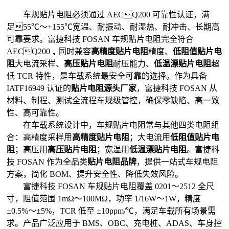
车规贴片电阻必须通过 AECQ200 可靠性认证，满
足55℃～+155℃宽温、耐振动、耐湿热、耐冲击、长期高
可靠要求。富捷科技 FOSAN 车规贴片电阻完全符合
AECQ200，同时兼容
高精度贴片电阻
精度、
低阻值贴片电
阻
大电流采样、
高压贴片电阻
耐压能力、
低温漂贴片电阻
超
低 TCR 特性，是车载系统最安全可靠的选择。作为具备
IATF16949 认证的
贴片电阻源头厂家
，富捷科技 FOSAN 从
材料、制程、测试全流程车规级管控，确保零缺陷、高一致
性、高可靠性。
在车载系统设计中，车规贴片电阻常与其他四类电阻组
合：高精度采样用
高精度贴片电阻
；大电流用
低阻值贴片电
阻
；高压用
高压贴片电阻
；宽温用
低温漂贴片电阻
。富捷科
技 FOSAN 作为全品类
贴片电阻品牌
，提供一站式车规电阻
方案，简化 BOM、提升安全性、降低失效风险。
富捷科技 FOSAN 车规贴片电阻覆盖 0201～2512 全尺
寸，阻值范围 1mΩ～100MΩ，功率 1/16W～1W，精度
±0.5%～±5%，TCR 低至 ±10ppm/℃，满足车载所有场景需
求。产品广泛应用于 BMS、OBC、充电桩、ADAS、车身控