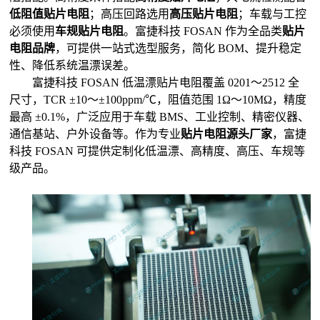
低阻值贴片电阻
；高压回路选用
高压贴片电阻
；车载与工控
必须使用
车规贴片电阻
。富捷科技 FOSAN 作为全品类
贴片
电阻品牌
，可提供一站式选型服务，简化 BOM、提升稳定
性、降低系统温漂误差。
富捷科技 FOSAN 低温漂贴片电阻覆盖 0201～2512 全
尺寸，TCR ±10～±100ppm/℃，阻值范围 1Ω～10MΩ，精度
最高 ±0.1%，广泛应用于车载 BMS、工业控制、精密仪器、
通信基站、户外设备等。作为专业
贴片电阻源头厂家
，富捷
科技 FOSAN 可提供定制化低温漂、高精度、高压、车规等
级产品。