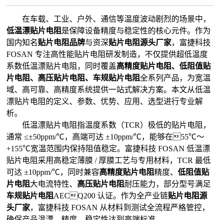
在车载、工业、户外、通信等温度波动剧烈的场景中，
低温漂贴片电阻
是保障设备精度与稳定性的核心元件。作为
国内知名
贴片电阻品牌
与资深
贴片电阻源头厂家
，富捷科技
FOSAN 专注高性能贴片电阻研发制造，不仅提供超低温度
系数低温漂贴片电阻，同时覆盖
高精度贴片电阻、低阻值贴
片电阻、高压贴片电阻、车规贴片电阻
全系列产品，为宽温
域、高可靠、高精度系统提供一站式解决方案。本文从低温
漂贴片电阻的定义、参数、优势、应用、选型进行专业解
析。
低温漂贴片电阻指温度系数（TCR）极低的贴片电阻，
通常 ≤±50ppm/℃，高端可达 ±10ppm/℃，能够在55℃～
+155℃宽温范围内保持阻值稳定。富捷科技 FOSAN 低温漂
贴片电阻采用高稳定薄膜 / 厚膜工艺与专用材料，TCR 最低
可达 ±10ppm/℃，同时兼容
高精度贴片电阻
精度、
低阻值贴
片电阻
大电流特性、
高压贴片电阻
耐压能力，部分型号满足
车规贴片电阻
AECQ200 认证。作为全产业链
贴片电阻源
头厂家
，富捷科技 FOSAN 从材料到测试全流程严格管控，
确保产品温漂、精度、稳定性达到高端标准。