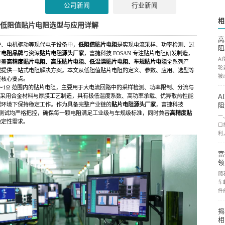
新闻中心
公司新闻
公司新闻
低阻值贴片电阻选型与应用
管理、大电流检测、电池保护、电机驱动等现代电子设备中，
低阻
心元器件。作为国内知名
贴片电阻品牌
与资深
贴片电阻源头厂家
，
性能低阻值贴片电阻，同时覆盖
高精度贴片电阻、高压贴片电阻、
、车载、新能源、通信等领域提供一站式电阻解决方案。本文从低
面解析，帮助工程师快速掌握核心要点。
贴片电阻通常指阻值在 1mΩ～1Ω 范围内的贴片电阻，主要用于