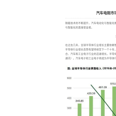
随着技术的不
与智能化的直
在过去几年，