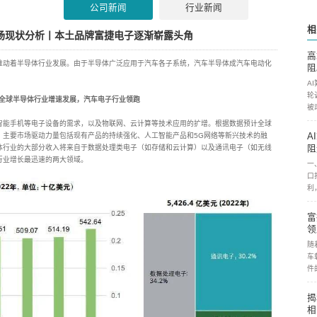
新闻中心
公司新闻
公司新闻
汽车电阻市场现状分析丨本土品牌富捷电
断提升，汽车电动化与智能化推动着半导体行业发展。由于半导体广泛
接受益者。
全球半导体行业增速发展，汽车电子行业领
全球半导体行业增长主要依赖智能手机等电子设备的需求，以及物联网