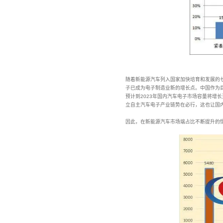
汽车电子在不
15%左右，
体化设备出现
管理系统，特
持续快速发展
65%。