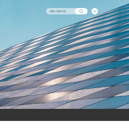
与支持
新闻中心
联系我们