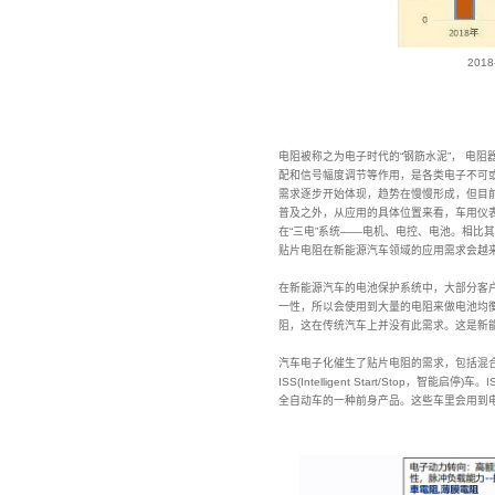
随着新能源汽
子已成为电子
预计到202
立自主汽车电