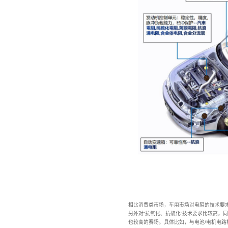
因此，在新能