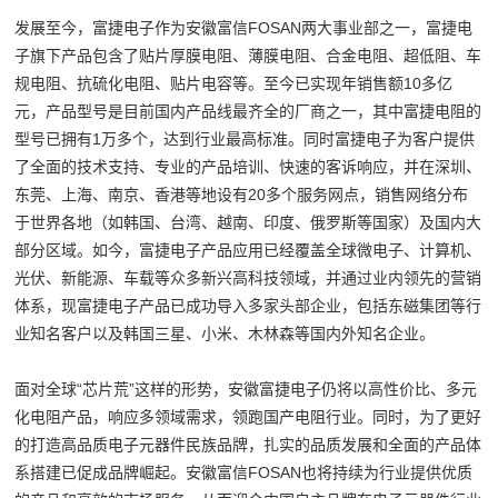
发展至今，富捷电子作为安徽富信FOSAN两大事业部之一，富捷电
子旗下产品包含了贴片厚膜电阻、薄膜电阻、合金电阻、超低阻、车
规电阻、抗硫化电阻、贴片电容等。至今已实现年销售额10多亿
元，产品型号是目前国内产品线最齐全的厂商之一，其中富捷电阻的
型号已拥有1万多个，达到行业最高标准。同时富捷电子为客户提供
了全面的技术支持、专业的产品培训、快速的客诉响应，并在深圳、
东莞、上海、南京、香港等地设有20多个服务网点，销售网络分布
于世界各地（如韩国、台湾、越南、印度、俄罗斯等国家）及国内大
部分区域。如今，富捷电子产品应用已经覆盖全球微电子、计算机、
光伏、新能源、车载等众多新兴高科技领域，并通过业内领先的营销
体系，现富捷电子产品已成功导入多家头部企业，包括东磁集团等行
业知名客户以及韩国三星、小米、木林森等国内外知名企业。
面对全球“芯片荒”这样的形势，安徽富捷电子仍将以高性价比、多元
化电阻产品，响应多领域需求，领跑国产电阻行业。同时，为了更好
的打造高品质电子元器件民族品牌，扎实的品质发展和全面的产品体
系搭建已促成品牌崛起。安徽富信FOSAN也将持续为行业提供优质