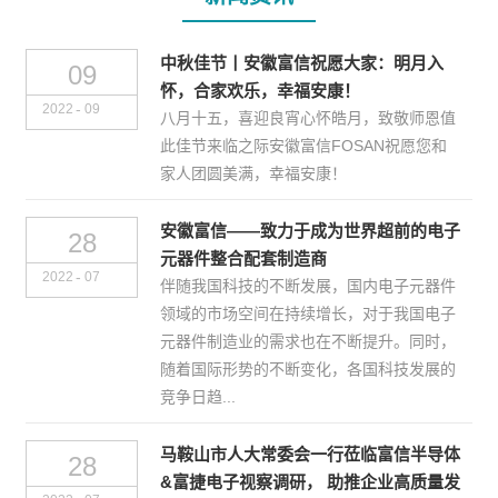
中秋佳节丨安徽富信祝愿大家：明月入
09
怀，合家欢乐，幸福安康！
-
2022
09
八月十五，喜迎良宵心怀皓月，致敬师恩值
此佳节来临之际安徽富信FOSAN祝愿您和
家人团圆美满，幸福安康！
安徽富信——致力于成为世界超前的电子
28
元器件整合配套制造商
-
2022
07
伴随我国科技的不断发展，国内电子元器件
领域的市场空间在持续增长，对于我国电子
元器件制造业的需求也在不断提升。同时，
随着国际形势的不断变化，各国科技发展的
竞争日趋...
马鞍山市人大常委会一行莅临富信半导体
28
&富捷电子视察调研， 助推企业高质量发