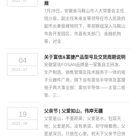
-
2022
07
展
7月28日，安徽省马鞍山市人大常委会主任
钱沙泉，副主任朱来友等领导在市人民政府
副市长秦俊峰陪同下，率视察组深入马鞍山
市各开发园区、市直有关部门、金融机构
等，对全...
关于富信&富捷产品型号及交货周期说明
04
安徽富信FOSAN品牌是一家集自主研发、
-
2022
07
生产制造、销售管理及技术服务于一体的电
子元器件厂商，旗下设有富信半导体及富捷
电子两大事业部：富信半导体——主营二极
管、三...
父亲节 | 父爱如山，伟岸无疆
19
父爱是山，不量距离；父爱是水，包容天
-
2022
06
地；父爱是风，没有承诺，却守候着雨；父
爱是深沉，只放在心里。祝天下父亲节日快