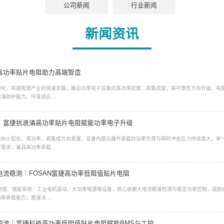
新闻中心
公司新闻
富捷科技抗浪涌高功率贴片电阻助力高端智造
工业智造、新能源电动化、高端电源产业的快速发展，推动功