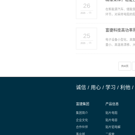
05
2026
-
28
05
2026
-
27
05
2026
-
26
05
2026
-