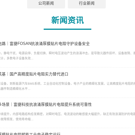
新闻中心
公司新闻
抵御浪涌，稳固电路｜富捷FOSAN抗浪涌厚膜
在电子设备运行过程中，静电干扰、电源启停、负载切换、瞬