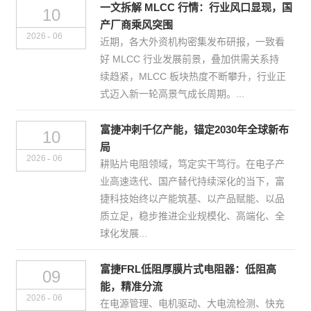
一文拆解 MLCC 行情：行业风口显现，国
10
产厂商乘风突围
-
2026
06
近期，各大外资机构密集发布研报，一致看
好 MLCC 行业发展前景，叠加供需关系持
续趋紧，MLCC 板块热度不断攀升，行业正
式迈入新一轮高景气成长周期。...
富捷冲刺千亿产能，锚定2030年全球新布
10
局
-
2026
06
耕贴片电阻领域，笃定实干笃行。在电子产
业高速迭代、国产替代持续深化的当下，富
捷科技始终以产能筑基、以产品赋能、以品
质立足，稳步推进企业规模化、高端化、全
球化发展...
富捷FRL低阻厚膜片式电阻器：低阻高
09
能，精准分流
-
2026
06
在电源管理、电机驱动、大电流检测、快充