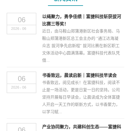
以绳聚力，勇争佳绩｜富捷科技斩获拔河
06
比赛三等奖！
-
2026
06
近日，由马鞍山郑蒲港新区社会事务局、马
鞍山郑蒲港新区总工会主办的 “通江达海凝
众志 拔河争先启新程” 拔河比赛在新区职工
文体活动中心圆满落幕。富捷科技代表队凭
借...
书香致远，晨读启新｜富捷科技早读会
06
书香致远，阅见成长！在富捷科技，阅读不
-
2026
06
止是一场活动，更是日复一日的坚持。公司
坚持开展每日早读会，让晨读成为全体富捷
人开启一天工作的崭新方式，以书香聚力，
以学习赋...
产业协同聚力，共建科创生态——富捷科
06