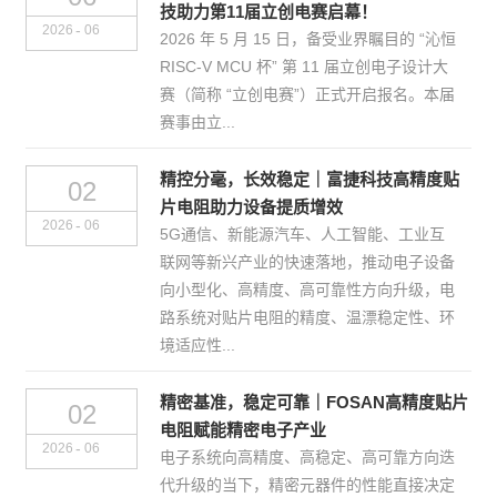
技助力第11届立创电赛启幕！
-
2026
06
2026 年 5 月 15 日，备受业界瞩目的 “沁恒
RISC-V MCU 杯” 第 11 届立创电子设计大
赛（简称 “立创电赛”）正式开启报名。本届
赛事由立...
精控分毫，长效稳定｜富捷科技高精度贴
02
片电阻助力设备提质增效
-
2026
06
5G通信、新能源汽车、人工智能、工业互
联网等新兴产业的快速落地，推动电子设备
向小型化、高精度、高可靠性方向升级，电
路系统对贴片电阻的精度、温漂稳定性、环
境适应性...
精密基准，稳定可靠｜FOSAN高精度贴片
02
电阻赋能精密电子产业
-
2026
06
电子系统向高精度、高稳定、高可靠方向迭
代升级的当下，精密元器件的性能直接决定