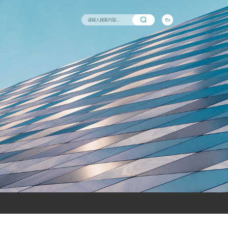
与支持
新闻中心
联系我们