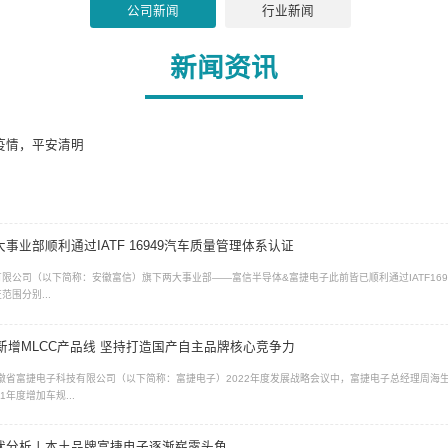
新闻中心
公司新闻
公司新闻
安徽富信丨共抗疫情，平安清明