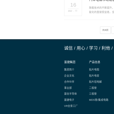
04
2022
-
25
03
2022
-
20
03
2022
-
16
03
2022
-