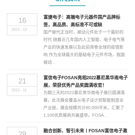
富捷电子：高端电子元器件国产品牌标
16
签，高品质、高标准不可或缺
-
2022
12
国产替代正当时，被动元件处于一个最好的
时代 随着近几年国内人工智能、电子电气等
产业的快速发展以及此前席卷全球的疫情影
响,作为全球最大的基础电子元件市场，我国
被动...
富信电子FOSAN亮相2022慕尼黑华南电子
21
展，荣获优秀产品奖圆满收官！
-
2022
11
为期三天的2022慕尼黑华南电子展已圆满落
幕，此次展会覆盖从电子设计到智能制造全
产业链，展会规模共计80,000平米，汇聚了
1,100优质展商共襄盛举。FOSA...
融合创新、智引未来丨FOSAN富信电子邀
29