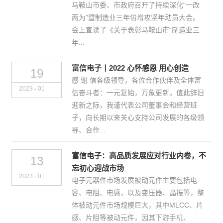
马鞍山市委、市政府召开了持续深化“一改
两为”暨制造业三年倍增攻坚年动员大会。
会上宣读了《关于表彰马鞍山市“制造业三
年...
富信电子丨2022 心怀感恩 用心创造
19
感 谢 信各级领导，各位合作伙伴及全体富
-
2023
01
信奋斗者：一元复始，万象更新。值此辞旧
迎新之际，我谨代表公司董事会和经营班
子，向长期以来关心支持公司发展的各级领
导、合作...
富信电子：高品质发展应对行业内卷，不
13
忘初心迎战市场
-
2023
01
电子元器件市场发展被动元件主要包括电
容、电阻、电感，以及变压器、晶振等，整
体被动元件市场规模巨大，其中MLCC、片
感、片阻等被动元件，因其下游手机、