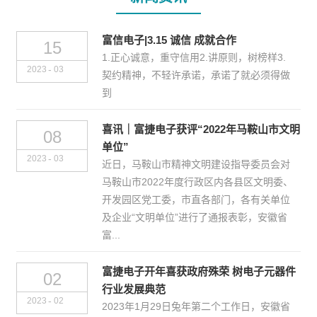
富信电子|3.15 诚信 成就合作
15
1.正心诚意，重守信用2.讲原则，树榜样3.
-
2023
03
契约精神，不轻许承诺，承诺了就必须得做
到
喜讯｜富捷电子获评“2022年马鞍山市文明
08
单位”
-
2023
03
近日，马鞍山市精神文明建设指导委员会对
马鞍山市2022年度行政区内各县区文明委、
开发园区党工委，市直各部门，各有关单位
及企业“文明单位”进行了通报表彰，安徽省
富...
富捷电子开年喜获政府殊荣 树电子元器件
02
行业发展典范
-
2023
02
2023年1月29日兔年第二个工作日，安徽省