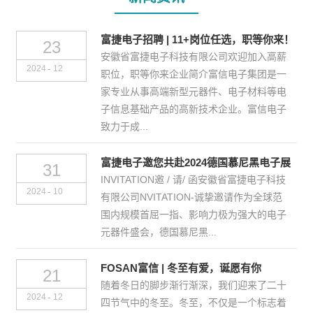
富捷电子招聘 | 11+岗位任选，职等你来！
23
安徽省富捷电子科技有限公司欢迎加入高薪
-
2024
12
职位，职等你来企业简介富信电子集团是一
家专业从事高端新型元器件、电子材料等电
子信息基础产品的高新技术企业。富信电子
致力于成...
富捷电子邀您共赴2024德国慕尼黑电子展
31
INVITATION邀 / 请/ 函安徽省富捷电子科技
-
2024
10
有限公司NVITATION-诚挚邀请作为全球范
围内规模首屈一指、影响力极为强大的电子
元器件盛会，德国慕尼黑...
FOSAN富信 | 冬至有爱，诞愿有你
21
随着冬日的脚步渐行渐深，我们迎来了二十
-
2024
12
四节气中的冬至。冬至，不仅是一个标志着