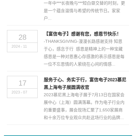
一年中***长夜晚与***短白昼交替的时刻，更
是一个蕴含温情与希望的传统节日。家家
户...
【富信电子】感谢有您，感恩节快乐！
28
-THANKSGIVING-漫漫长路感谢支持 知恩
-
2024
11
于心，感念于行 感恩是精神上的一种宝藏
感恩是一种对恩惠心存感激的表示感恩是每
一位不忘恩情的人萦绕在心间的情感...
服务于心、务实于行，富信电子2023慕尼
17
黑上海电子展圆满收官
-
2023
07
2023慕尼黑上海电子展于7月13日在国家会
展中心（上海）圆满落幕。作为电子行业内
的重要盛事，展会现场汇聚了1,650家展商
和十余万位专业观众共赴这场行业的品牌...