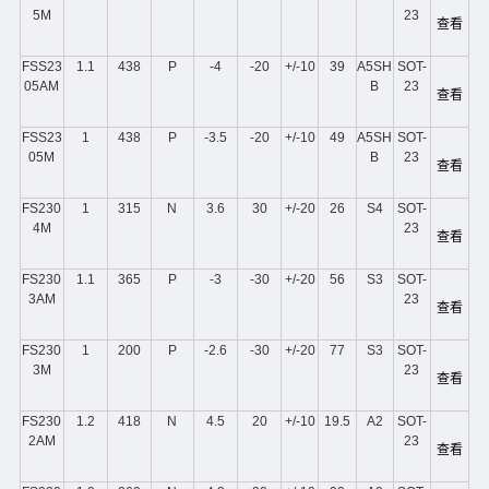
5M
23
查看
FSS23
1.1
438
P
-4
-20
+/-10
39
A5SH
SOT-
05AM
B
23
查看
FSS23
1
438
P
-3.5
-20
+/-10
49
A5SH
SOT-
05M
B
23
查看
FS230
1
315
N
3.6
30
+/-20
26
S4
SOT-
4M
23
查看
FS230
1.1
365
P
-3
-30
+/-20
56
S3
SOT-
3AM
23
查看
FS230
1
200
P
-2.6
-30
+/-20
77
S3
SOT-
3M
23
查看
FS230
1.2
418
N
4.5
20
+/-10
19.5
A2
SOT-
2AM
23
查看