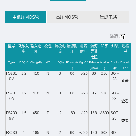
中低压MOS管
高压MOS管
集成电路
筛选：
型号
耗散功
输入电
极性
漏极电
漏源耐
栅源
漏源
印字
封装
规格
率
容
流
压
耐压
导通
书
电阻
Type
PD(W)
Ciss(pF)
N/P
ID(A)
BVdss(V
Vgs(V)
Rds(on
Markin
Packa
Datash
)
)(mΩ)
g
ge
eet
FS231
1.2
410
N
3
60
+/-20
86
S10
SOT-
0M
23
查看
FS231
1.2
410
N
3
60
+/-20
86
S10
SOT-
0A
23
查看
FS230
1.5
450
P
-2
-60
+/-20
168
MS09
SOT-
9M
23
查看
FS230
1
105
N
2
60
+/-20
140
S08
SOT-