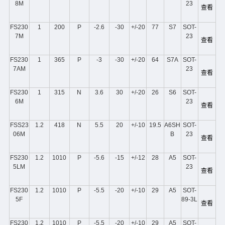
8M
23
查看
FS230
1
200
P
-2.6
-30
+/-20
77
S7
SOT-
7M
23
查看
FS230
1
365
P
-3
-30
+/-20
64
S7A
SOT-
7AM
23
查看
FS230
1
315
N
3.6
30
+/-20
26
S6
SOT-
6M
23
查看
FSS23
1.2
418
N
5.5
20
+/-10
19.5
A6SH
SOT-
06M
B
23
查看
FS230
1.2
1010
P
-5.6
-15
+/-12
28
A5
SOT-
5LM
23
查看
FS230
1.2
1010
P
-5.5
-20
+/-10
29
A5
SOT-
5F
89-3L
查看
FS230
1.2
1010
P
-5.5
-20
+/-10
29
A5
SOT-