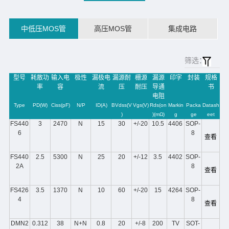
中低压MOS管
高压MOS管
集成电路
筛选：
型号
耗散功
输入电
极性
漏极电
漏源耐
栅源
漏源
印字
封装
规格
率
容
流
压
耐压
导通
书
电阻
Type
PD(W)
Ciss(pF)
N/P
ID(A)
BVdss(V
Vgs(V)
Rds(on
Markin
Packa
Datash
)
)(mΩ)
g
ge
eet
FS440
3
2470
N
15
30
+/-20
10.5
4406
SOP-
6
8
查看
FS440
2.5
5300
N
25
20
+/-12
3.5
4402
SOP-
2A
8
查看
FS426
3.5
1370
N
10
60
+/-20
15
4264
SOP-
4
8
查看
DMN2
0.312
38
N+N
0.8
20
+/-8
200
TV
SOT-