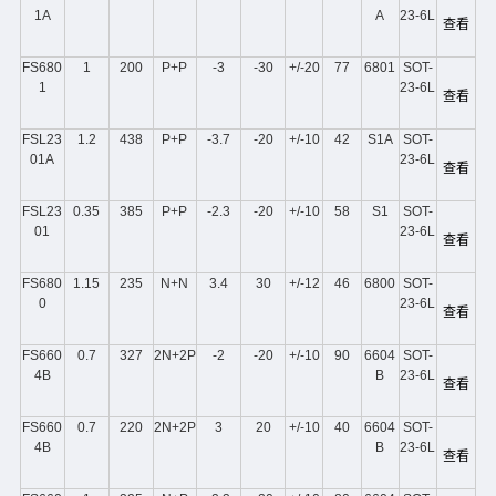
1A
A
23-6L
查看
FS680
1
200
P+P
-3
-30
+/-20
77
6801
SOT-
1
23-6L
查看
FSL23
1.2
438
P+P
-3.7
-20
+/-10
42
S1A
SOT-
01A
23-6L
查看
FSL23
0.35
385
P+P
-2.3
-20
+/-10
58
S1
SOT-
01
23-6L
查看
FS680
1.15
235
N+N
3.4
30
+/-12
46
6800
SOT-
0
23-6L
查看
FS660
0.7
327
2N+2P
-2
-20
+/-10
90
6604
SOT-
4B
B
23-6L
查看
FS660
0.7
220
2N+2P
3
20
+/-10
40
6604
SOT-
4B
B
23-6L
查看