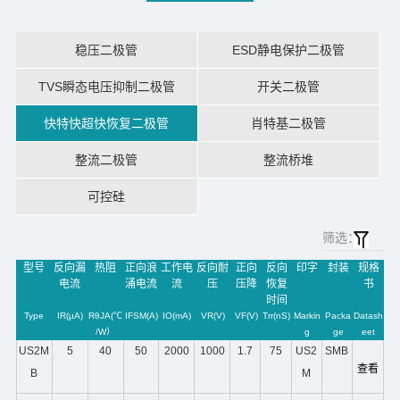
稳压二极管
ESD静电保护二极管
TVS瞬态电压抑制二极管
开关二极管
快特快超快恢复二极管
肖特基二极管
整流二极管
整流桥堆
可控硅
筛选：
型号
反向漏
热阻
正向浪
工作电
反向耐
正向
反向
印字
封装
规格
电流
涌电流
流
压
压降
恢复
书
时间
Type
IR(µA)
RθJA(℃
IFSM(A)
IO(mA)
VR(V)
VF(V)
Trr(nS)
Markin
Packa
Datash
/W）
g
ge
eet
US2M
5
40
50
2000
1000
1.7
75
US2
SMB
查看
B
M