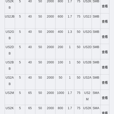
US2K
5
40
50
2000
800
1.7
75
US2K
SMB
查看
B
US2JB
5
40
50
2000
600
1.7
75
US2J
SMB
查看
US2G
5
40
50
2000
400
1.3
50
US2G
SMB
查看
B
US2D
5
40
50
2000
200
1
50
US2D
SMB
查看
B
US2B
5
40
50
2000
100
1
50
US2B
SMB
查看
B
US2A
5
40
50
2000
50
1
50
US2A
SMB
查看
B
US2M
5
65
50
2000
1000
1.7
75
US2
SMA
查看
M
US2K
5
65
50
2000
800
1.7
75
US2K
SMA
查看