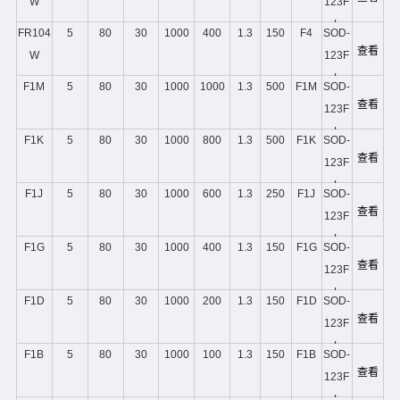
W
123F
L
FR104
5
80
30
1000
400
1.3
150
F4
SOD-
查看
W
123F
L
F1M
5
80
30
1000
1000
1.3
500
F1M
SOD-
查看
123F
L
F1K
5
80
30
1000
800
1.3
500
F1K
SOD-
查看
123F
L
F1J
5
80
30
1000
600
1.3
250
F1J
SOD-
查看
123F
L
F1G
5
80
30
1000
400
1.3
150
F1G
SOD-
查看
123F
L
F1D
5
80
30
1000
200
1.3
150
F1D
SOD-
查看
123F
L
F1B
5
80
30
1000
100
1.3
150
F1B
SOD-
查看
123F
L