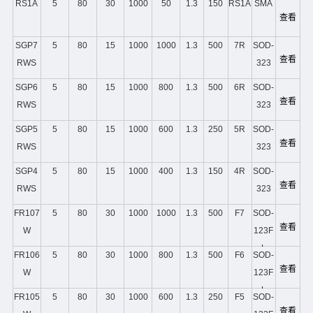
RS1A
5
80
30
1000
50
1.3
150
RS1A
SMA
查看
SGP7
5
80
15
1000
1000
1.3
500
7R
SOD-
查看
RWS
323
SGP6
5
80
15
1000
800
1.3
500
6R
SOD-
查看
RWS
323
SGP5
5
80
15
1000
600
1.3
250
5R
SOD-
查看
RWS
323
SGP4
5
80
15
1000
400
1.3
150
4R
SOD-
查看
RWS
323
FR107
5
80
30
1000
1000
1.3
500
F7
SOD-
查看
W
123F
L
FR106
5
80
30
1000
800
1.3
500
F6
SOD-
查看
W
123F
L
FR105
5
80
30
1000
600
1.3
250
F5
SOD-
查看