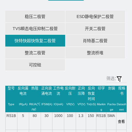
稳压二极管
ESD静电保护二极管
TVS瞬态电压抑制二极管
开关二极管
快特快超快恢复二极管
肖特基二极管
整流二极管
整流桥堆
可控硅
筛选：
型号
反向漏
热阻
正向浪
工作电
反向耐
正向
反向
印字
封装
规格
电流
涌电流
流
压
压降
恢复
书
时间
Type
IR(µA)
RθJA(℃
IFSM(A)
IO(mA)
VR(V)
VF(V)
Trr(nS)
Markin
Packa
Datash
/W）
g
ge
eet
RS1B
5
80
30
1000
100
1.3
150
RS1B
SMA
查看