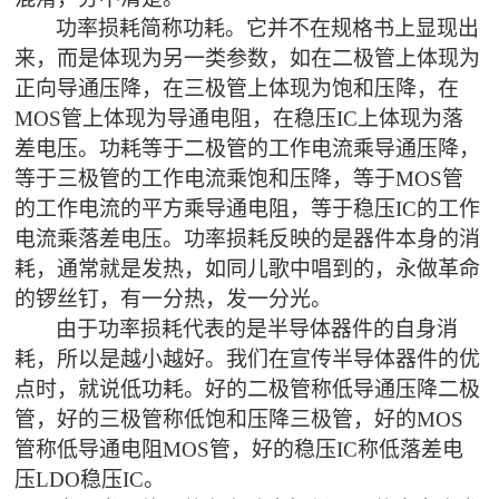
功率损耗简称功耗。它并不在规格书上显现出
来，而是体现为另一类参数，如在二极管上体现为
正向导通压降，在三极管上体现为饱和压降，在
MOS
管上体现为导通电阻，在稳压
IC
上体现为落
差电压。功耗等于二极管的工作电流乘导通压降，
等于三极管的工作电流乘饱和压降，等于
MOS
管
的工作电流的平方乘导通电阻，等于稳压
IC
的工作
电流乘落差电压。功率损耗反映的是器件本身的消
耗，通常就是发热，如同儿歌中唱到的，永做革命
的锣丝钉，有一分热，发一分光。
由于功率损耗代表的是半导体器件的自身消
耗，所以是越小越好。我们在宣传半导体器件的优
点时，就说低功耗。好的二极管称低导通压降二极
管，好的三极管称低饱和压降三极管，好的
MOS
管称低导通电阻
MOS
管，好的稳压
IC
称低落差电
压
LDO
稳压
IC
。