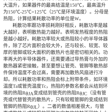
大温升，如果器件的最高结温是
150
℃
，最高温升
为
150
℃
-25
℃
=125
℃
（
25
℃
是环境温度）。分母是
热阻，计算结果耗散功率的单位是
W
。
耗散功率跟功率损耗刚好相反，耗散功率是越
大越好，表明散热能力越好。表明发热程度的热阻
是越小越好。耗散功率较大或热阻较小的半导体器
件，除了芯片面积会较大外，还与较长、较宽、较
厚的管脚或较大面积的散热片也是密切相关的。功
率再大的半导体器件，还需要通过导热膏与外加的
散热器紧密接触，甚至要想让管壳、管脚等散热部
件保持温度不会过高，需要再加散热风扇进行冷
却。所以耗散功率和热阻会标上附带条件，如环境
温度
Ta
或管壳温度
Tc
，热阻的参数名都会从结到环
境的热阻
R
变成结到管壳的热阻
R
（没有管
θ
JA
θ
JC
壳或代替管壳的散热片，只有较粗管脚的变成结到
管脚的热阻
R
）。二者的数值相差很大，与管
θ
JL