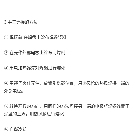
3.手工焊接的方法
①.焊接前,在焊盘上涂布焊锡浆料
②.在元件外部电极上涂布助焊剂
③.用电加热器先对焊锡进行熔化
④.用镊子夹住元件，放置到搭载位置，用热风枪的热风焊接一端的
外部电极。
⑤.转换基板的方向，用同样的方法焊接另一端的电极将焊锡线置于
焊盘的上方，用热风枪进行熔化
⑥.自然冷却